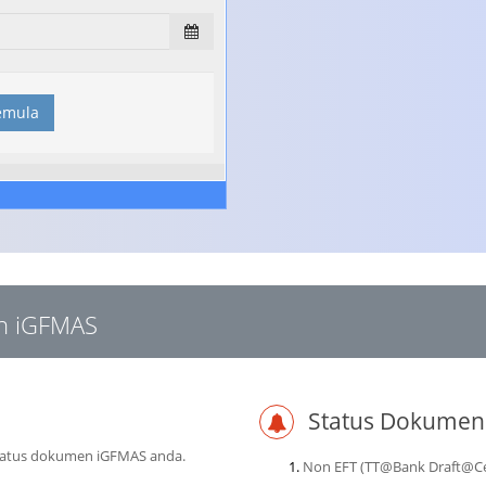
emula
an iGFMAS
Status Dokumen
 status dokumen iGFMAS anda.
Non EFT (TT@Bank Draft@Ce