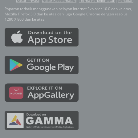
Dasar Privasi
|
Dasar Keselamatan
|
Terma Perkhidmatan
|
Penafian
Paparan terbaik menggunakan pelayan Internet Explorer 10.0 dan ke atas,
Mozilla Firefox 3.0 dan ke atas dan juga Google Chrome dengan resolusi
1280 X 800 dan ke atas.