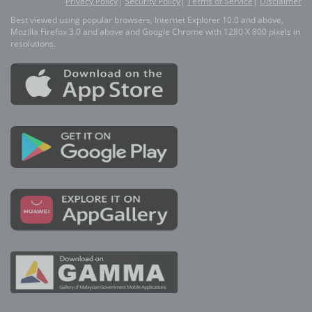
Privacy Policy
|
Security Policy
|
Terms of Service
|
Disclaimer
Best viewed using popular browsers, Internet Explorer 10.0 and above,
Mozilla Firefox 3.0 and above and Google Chrome with 1280 X 800 pixels in
resolutions.